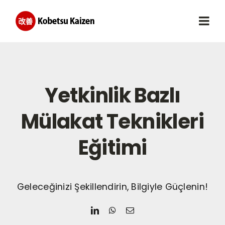
Skip
to
Togg
content
Navi
Eğitimlerimiz
Yetkinlik Bazlı
Planlı Eğitimler
Mülakat Teknikleri
Eğitmenler
Eğitimi
Hizmetlerimiz
Geleceğinizi Şekillendirin, Bilgiyle Güçlenin!
Blog
İletişim