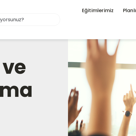
Eğitimlerimiz
Planl
 ve
şma