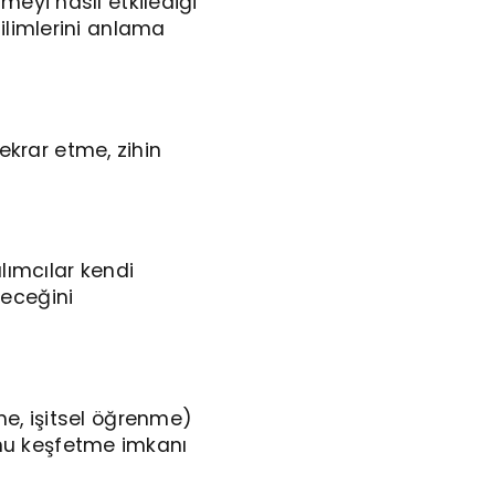
eyi nasıl etkilediği
ilimlerini anlama
tekrar etme, zihin
lımcılar kendi
leceğini
e, işitsel öğrenme)
ğunu keşfetme imkanı