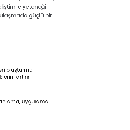
 geliştirme yeteneği
 ulaşmada güçlü bir
eri oluşturma
erini artırır.
e, anlama, uygulama