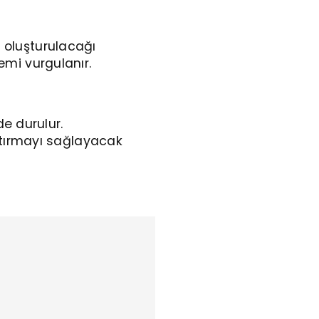
ı oluşturulacağı
nemi vurgulanır.
e durulur.
rtırmayı sağlayacak