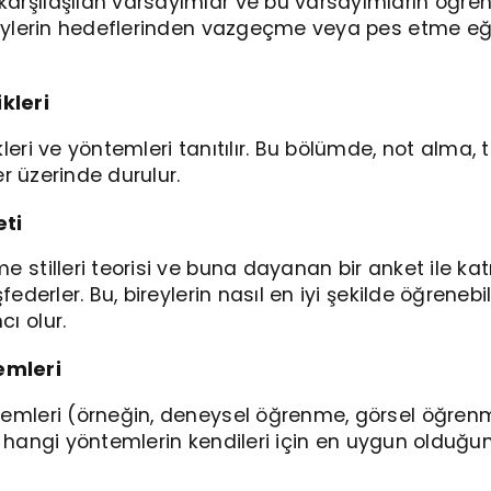
rşılaşılan varsayımlar ve bu varsayımların öğrenm
reylerin hedeflerinden vazgeçme veya pes etme eğ
kleri
leri ve yöntemleri tanıtılır. Bu bölümde, not alma, 
ler üzerinde durulur.
eti
 stilleri teorisi ve buna dayanan bir anket ile katı
federler. Bu, bireylerin nasıl en iyi şekilde öğrenebi
ı olur.
mleri
emleri (örneğin, deneysel öğrenme, görsel öğrenm
ara, hangi yöntemlerin kendileri için en uygun oldu