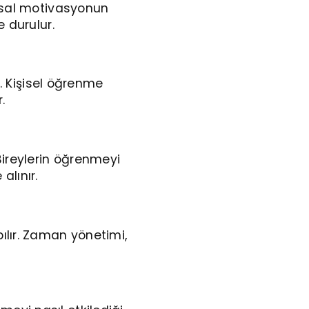
ışsal motivasyonun
e durulur.
r. Kişisel öğrenme
.
Bireylerin öğrenmeyi
alınır.
ılır. Zaman yönetimi,