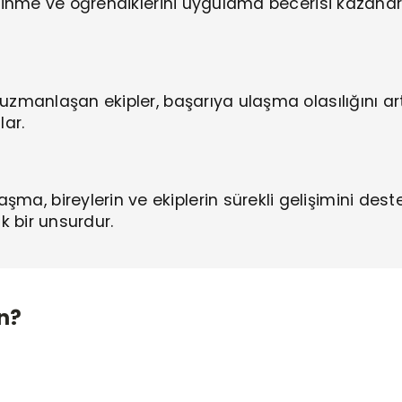
 edinme ve öğrendiklerini uygulama becerisi kazana
 uzmanlaşan ekipler, başarıya ulaşma olasılığını ar
lar.
a, bireylerin ve ekiplerin sürekli gelişimini dest
ik bir unsurdur.
in?