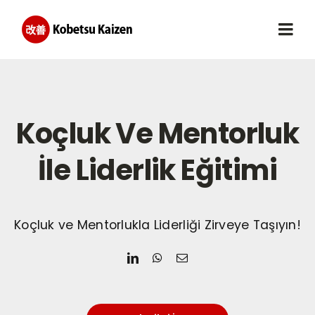
Skip
to
Togg
content
Navi
Eğitimlerimiz
Koçluk Ve Mentorluk
Planlı Eğitimler
İle Liderlik Eğitimi
Eğitmenler
Hizmetlerimiz
Koçluk ve Mentorlukla Liderliği Zirveye Taşıyın!
Blog
İletişim