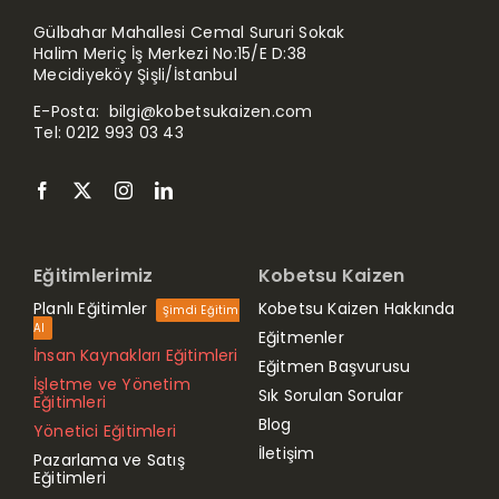
Gülbahar Mahallesi Cemal Sururi Sokak
Halim Meriç İş Merkezi No:15/E D:38
Mecidiyeköy Şişli/İstanbul
E-Posta:
bilgi@kobetsukaizen.com
Tel:
0212 993 03 43
Eğitimlerimiz
Kobetsu Kaizen
Planlı Eğitimler
Kobetsu Kaizen Hakkında
Şimdi Eğitim
Al
Eğitmenler
İnsan Kaynakları Eğitimleri
Eğitmen Başvurusu
İşletme ve Yönetim
Sık Sorulan Sorular
Eğitimleri
Blog
Yönetici Eğitimleri
İletişim
Pazarlama ve Satış
Eğitimleri