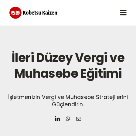
Skip
to
Togg
content
Navi
Eğitimlerimiz
İleri Düzey Vergi ve
Planlı Eğitimler
Muhasebe Eğitimi
Eğitmenler
Hizmetlerimiz
İşletmenizin Vergi ve Muhasebe Stratejilerini
Güçlendirin.
Blog
İletişim